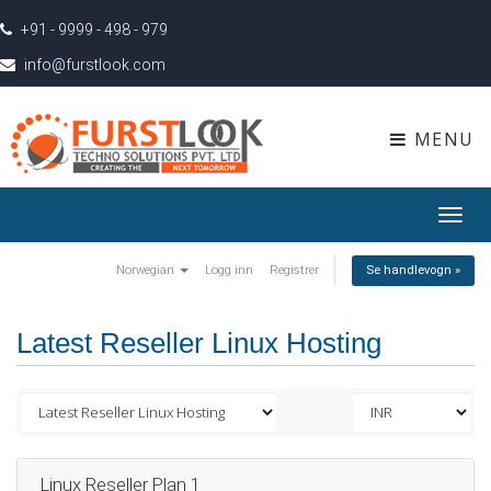
+91 - 9999 - 498 - 979
info@furstlook.com
MENU
Toggl
navig
Norwegian
Logg inn
Registrer
Se handlevogn »
Latest Reseller Linux Hosting
Linux Reseller Plan 1