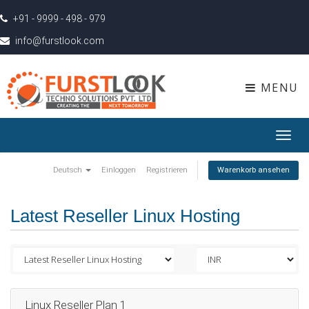
+91 - 9999 - 498 - 979
info@furstlook.com
MENU
Toggl
navig
Deutsch
Einloggen
Registrieren
Warenkorb ansehen
Latest Reseller Linux Hosting
Linux Reseller Plan 1