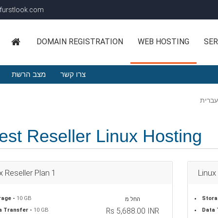
furstlook.com
DOMAIN REGISTRATION
WEB HOSTING
SER
צרו קשר
מצב הרשת
est Reseller Linux Hosting
x Reseller Plan 1
Linux
rage -
10 GB
Stora
החל מ
Rs 5,688.00 INR
a Transfer -
10 GB
Data 