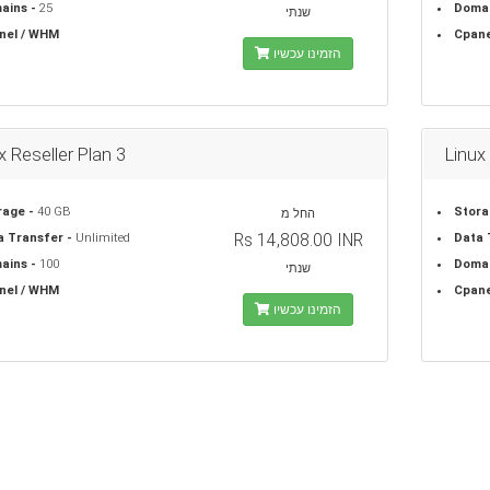
ains -
25
Domai
שנתי
nel / WHM
Cpane
הזמינו עכשיו
x Reseller Plan 3
Linux
rage -
40 GB
Stora
החל מ
Rs 14,808.00 INR
a Transfer -
Unlimited
Data 
ains -
100
Domai
שנתי
nel / WHM
Cpane
הזמינו עכשיו