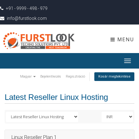
+91 - 9999 - 498 - 979
info@furstlook.com
MENU
Toggl
navig
Magyar
Bejelentkezés
Regisztráció
Kosár megtekintése
Latest Reseller Linux Hosting
Linux Reseller Plan 1