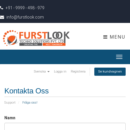
+91 - 9999 - 498 - 979
info@furstlook.com
MENU
Toggl
navig
Svenska
Logga in
Registrera
Se kundvagnen
Kontakta Oss
Support
Fråga oss!
Namn