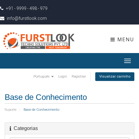
+91 - 9999 - 498 - 979
info@furstlook.com
MENU
Toggl
navig
Português
Login
Registrar
Visualizar carrinho
Base de Conhecimento
Suporte
Base de Conhecimento
Categorias