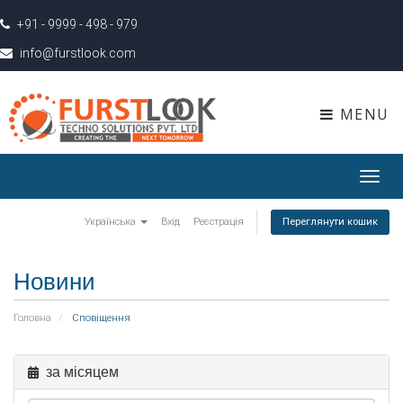
+91 - 9999 - 498 - 979
info@furstlook.com
MENU
Toggl
navig
Українська
Вхід
Реєстрація
Переглянути кошик
Новини
Головна
Сповіщення
за місяцем