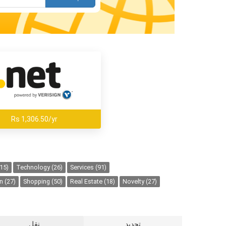
Rs 1,306.50/yr
15)
Technology (26)
Services (91)
n (27)
Shopping (50)
Real Estate (18)
Novelty (27)
تجديد
نقل