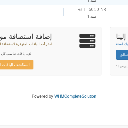
1 سنة
Rs 1,150.50 INR
1 سنة
لينا
إضافة استضافة موا
اختر أحد الباقات المتوفرة لاستضافة ا
لدينا باقات تناسب كل م
نطاق
استكشف الباقات ا
* ؤخرا
Powered by
WHMCompleteSolution