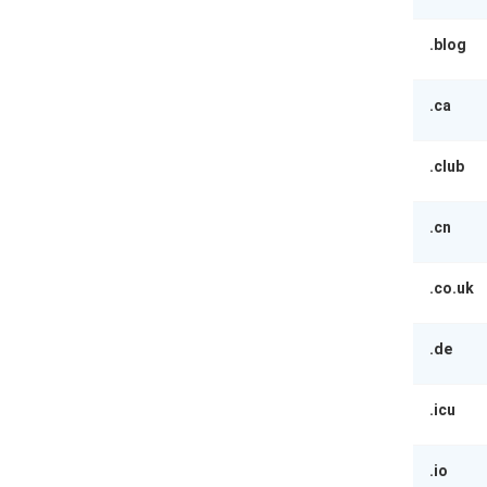
.blog
.ca
.club
.cn
.co.uk
.de
.icu
.io