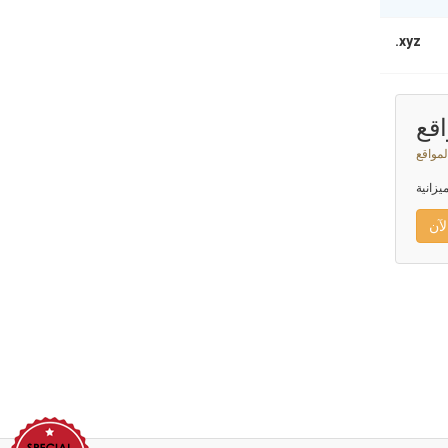
.xyz
قع
لمواقع
يزانية
لآن