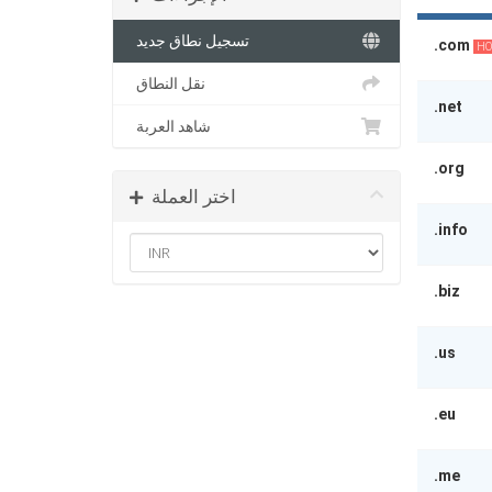
تسجيل نطاق جديد
.com
HO
نقل النطاق
.net
شاهد العربة
.org
اختر العملة
.info
.biz
.us
.eu
.me