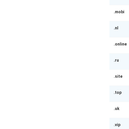
.mobi
.nl
.online
.ru
.site
.top
.uk
.vip