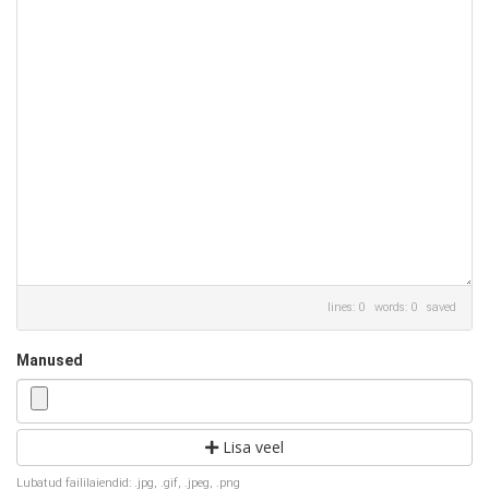
lines: 0 words: 0
saved
Manused
Lisa veel
Lubatud faililaiendid: .jpg, .gif, .jpeg, .png